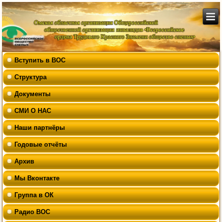
Вступить в ВОС
Структура
Документы
СМИ О НАС
Наши партнёры
Годовые отчёты
Архив
Мы Вконтакте
Группа в ОК
Радио ВОС