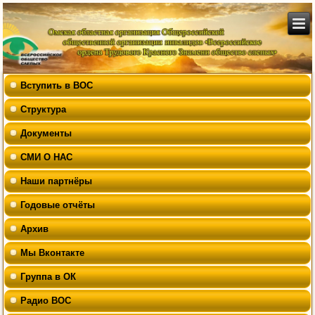
Вступить в ВОС
Структура
Документы
СМИ О НАС
Наши партнёры
Годовые отчёты
Архив
Мы Вконтакте
Группа в ОК
Радио ВОС