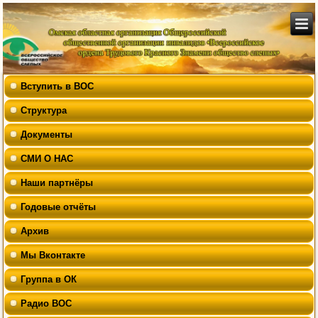
Вступить в ВОС
Структура
Документы
СМИ О НАС
Наши партнёры
Годовые отчёты
Архив
Мы Вконтакте
Группа в ОК
Радио ВОС