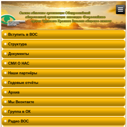
Вступить в ВОС
Структура
Документы
СМИ О НАС
Наши партнёры
Годовые отчёты
Архив
Мы Вконтакте
Группа в ОК
Радио ВОС