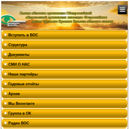
Вступить в ВОС
Структура
Документы
СМИ О НАС
Наши партнёры
Годовые отчёты
Архив
Мы Вконтакте
Группа в ОК
Радио ВОС