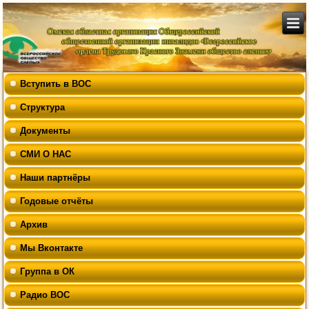
Вступить в ВОС
Структура
Документы
СМИ О НАС
Наши партнёры
Годовые отчёты
Архив
Мы Вконтакте
Группа в ОК
Радио ВОС