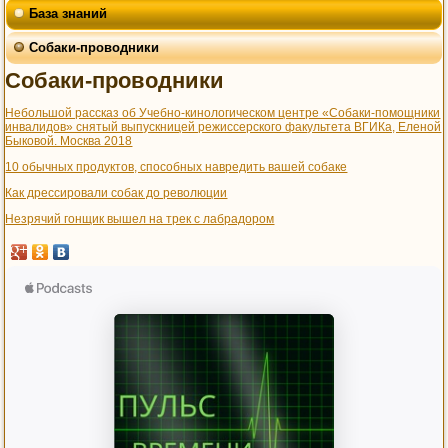
База знаний
Собаки-проводники
Собаки-проводники
Небольшой рассказ об Учебно-кинологическом центре «Собаки-помощники
инвалидов» снятый выпускницей режиссерского факультета ВГИКа, Еленой
Быковой. Москва 2018
10 обычных продуктов, способных навредить вашей собаке
Как дрессировали собак до революции
Незрячий гонщик вышел на трек с лабрадором