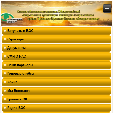
Вступить в ВОС
Структура
Документы
СМИ О НАС
Наши партнёры
Годовые отчёты
Архив
Мы Вконтакте
Группа в ОК
Радио ВОС