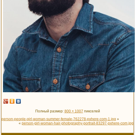
Полный размер:
800 × 1007
пикселей
person-people-girl-woman-summer-female-762278-pxhere-com-1.jpg
»
«
person-girl-woman-hair-photography-portrait-83297-pxhere-com.jpg