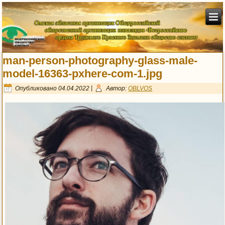
man-person-photography-glass-male-
model-16363-pxhere-com-1.jpg
Опубликовано
04.04.2022
|
Автор:
OBLVOS