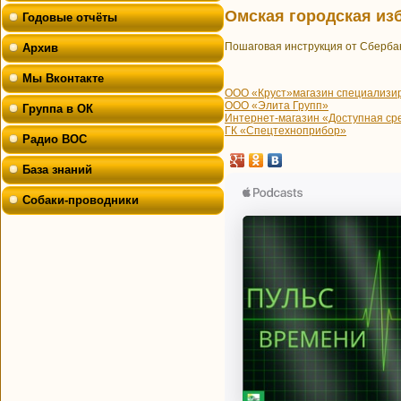
Омская городская из
Годовые отчёты
Пошаговая инструкция от Сберба
Архив
Мы Вконтакте
ООО «Круст»
магазин специализи
ООО «Элита Групп»
Группа в ОК
Интернет-магазин «Доступная ср
ГК «Спецтехноприбор»
Радио ВОС
База знаний
Собаки-проводники