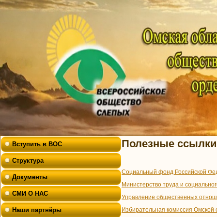
Полезные ссылки
Вступить в ВОС
Структура
Социальный фонд Российской Фе
Документы
Министерство труда и социальног
СМИ О НАС
Управление общественных отнош
Наши партнёры
Избирательная комиссия Омской 