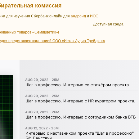
бирательная комиссия
нка для изучения Сбербанк онлайн для
андроид
и
ИОС
Доступная среда
рованных товаров «Семицветик»!
еда» представлен компанией ООО «Исток Аудио Трейдинг»