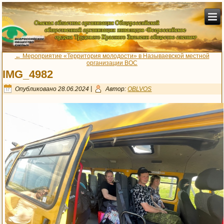
←
Мероприятие «Территория молодости» в Называевской местной
организации ВОС
IMG_4982
Опубликовано
28.06.2024
|
Автор:
OBLVOS