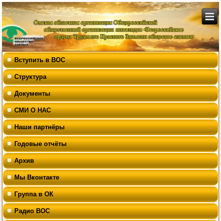
Вступить в ВОС
Структура
Документы
СМИ О НАС
Наши партнёры
Годовые отчёты
Архив
Мы Вконтакте
Группа в ОК
Радио ВОС