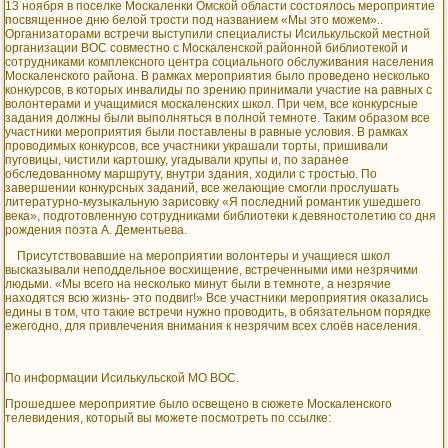
13 ноября в поселке Москаленки Омской области состоялось мероприятие
посвященное дню белой трости под названием «Мы это можем»..
Организаторами встречи выступили специалисты Исилькульской местной
организации ВОС совместно с Москаленской районной библиотекой и
сотрудниками комплексного центра социального обслуживания населения
Москаленского района. В рамках мероприятия было проведено несколько
конкурсов, в которых инвалиды по зрению принимали участие на равных с
волонтерами и учащимися москаленских школ. При чем, все конкурсные
задания должны были выполняться в полной темноте. Таким образом все
участники мероприятия были поставлены в равные условия. В рамках
проводимых конкурсов, все участники украшали торты, пришивали
пуговицы, чистили картошку, угадывали крупы и, по заранее
обследованному маршруту, внутри здания, ходили с тростью. По
завершении конкурсных заданий, все желающие смогли прослушать
литературно-музыкальную зарисовку «Я последний романтик ушедшего
века», подготовленную сотрудниками библиотеки к девяностолетию со дня
рождения поэта А. Дементьева.
Присутствовавшие на мероприятии волонтеры и учащиеся школ
высказывали неподдельное восхищение, встреченными ими незрячими
людьми. «Мы всего на несколько минут были в темноте, а незрячие
находятся всю жизнь- это подвиг!» Все участники мероприятия оказались
едины в том, что такие встречи нужно проводить, в обязательном порядке
ежегодно, для привлечения внимания к незрячим всех слоёв населения.
По информации Исилькульской МО ВОС.
Прошедшее мероприятие было освещено в сюжете Москаленского
телевидения, который вы можете посмотреть по ссылке: