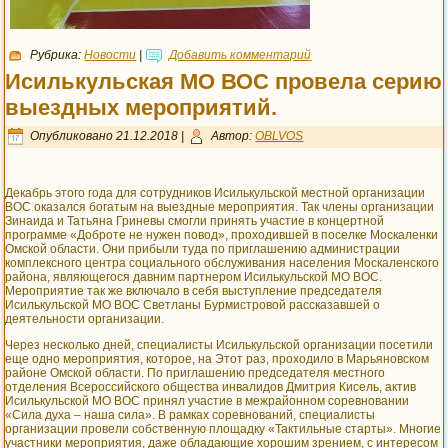
Рубрика:
Новости
|
Добавить комментарий
Исилькульская МО ВОС провела серию
выездных мероприятий.
Опубликовано
21.12.2018
|
Автор:
OBLVOS
Декабрь этого года для сотрудников Исилькульской местной организации
ВОС оказался богатым на выездные мероприятия. Так члены организации
Зинаида и Татьяна Гриневы смогли принять участие в концертной
программе «Доброте не нужен повод», проходившей в поселке Москаленки
Омской области. Они прибыли туда по приглашению администрации
комплексного центра социального обслуживания населения Москаленского
района, являющегося давним партнером Исилькульской МО ВОС.
Мероприятие так же включало в себя выступление председателя
Исилькульской МО ВОС Светланы Бурмистровой рассказавшей о
деятельности организации.
Через несколько дней, специалисты Исилькульской организации посетили
еще одно мероприятия, которое, на Этот раз, проходило в Марьяновском
районе Омской области. По приглашению председателя местного
отделения Всероссийского общества инвалидов Дмитрия Кисель, актив
Исилькульской МО ВОС принял участие в межрайонном соревновании
«Сила духа – наша сила». В рамках соревнований, специалисты
организации провели собственную площадку «Тактильные старты». Многие
участники мероприятия, даже обладающие хорошим зрением, с интересом