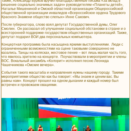
Также, Александр Бурков вручил благодарственные письма «За вклад в
решение социально значимых задач» руководителям «Планеты детей»,
Наталье Мишениной и Омской областной организации Общероссийской
общественной организации инвалидов «Всероссийское ордена Трудового
Красного Знамени общество слепых» Инне Сакович.
После губернатора, слово взял депутат Государственной думы, Олег
Смолин. Он рассказал об улучшении социальной обстановки в стране и о
всесторонней поддержке государством общественных организаций. Также,
депутат подарил ВОИ два персональных компьютера.
Концертная программа была насыщена яркими выступлениями. Люди с
ограниченными возможностями на сцене таковыми совершенно не
казались. Танцы на колясках, жестовое пение – вот лишь малая часть того,
что явилось зрителю на концерте. Поучаствовали в мероприятии и члены
ВОС. Вокальный ансамбль «Колорит» исполнил песню Леонида
Чашечникова «Омские вечера».
События такого масштаба и направления нужны нашему городу. Такими
мероприятиями общество как бы говорит: «Мы знаем и ценим вас. Вы
равны нам». Концерт прошел на одном дыхании и каждый номер был
встречен и провожаем овациями.