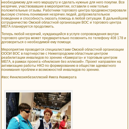
необходимому для него маршруту и сделать нужные для него покупки. Все
незрячие, участвовавшие в мероприятии, оставили о нем только
положительные отзывы. Работники торгового центра продемонстрировали
высокую степень понимания незрячих людей, доброжелательное
поведение и способность оказать помощь в любой ситуации. В дальнейшем
сотрудничество Омской областной организации ВОС и торгового центра
МЕГА планируется продолжить.
Теперь любой незрячий, нуждающийся в услуге сопровождения внутри
торгового центра может предварительно позвонить по телефону 408 178 и
договориться о необходимой ему помощи.
Мероприятие проводится специалистами Омской областной организации
ОООИ ВОС в партнерстве с Нижегородским областным центром
реабилитации инвалидов по зрению «Камерата» и торговым центром
МЕГА, в рамках проекта «Инклюзия без иллюзий». Проект направлен на
активизацию работы НКО по формированию в обществе адекватного
понимания проблем и возможностей инвалидов по зрению.
#вос #инклюзиябезиллюзий #мега #камерата