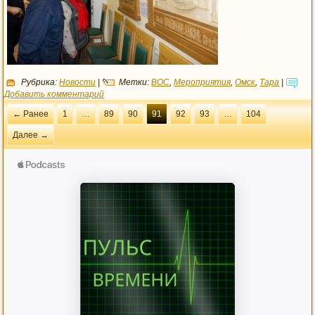
Рубрика:
Новости
|
Метки:
ВОС
,
Мероприятия
,
Омск
,
Тара
|
Добавить комментарий
← Ранее
1
…
89
90
91
92
93
…
104
Далее →