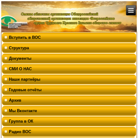
Вступить в ВОС
Структура
Документы
СМИ О НАС
Наши партнёры
Годовые отчёты
Архив
Мы Вконтакте
Группа в ОК
Радио ВОС