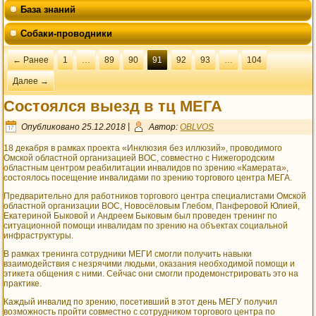
База знаний
Собаки-проводники
← Ранее
1
…
89
90
91
92
93
…
104
Далее →
Состоялся выезд в тц МЕГА
Опубликовано
25.12.2018
|
Автор:
OBLVOS
18 декабря в рамках проекта «Инклюзия без иллюзий», проводимого
Омской областной организацией ВОС, совместно с Нижегородским
областным центром реабилитации инвалидов по зрению «Камерата»,
состоялось посещение инвалидами по зрению торгового центра МЕГА.
Предварительно для работников торгового центра специалистами Омской
областной организации ВОС, Новосёловым Глебом, Панферовой Юлией,
Екатериной Быковой и Андреем Быковым был проведен тренинг по
ситуационной помощи инвалидам по зрению на объектах социальной
инфраструктуры.
В рамках тренинга сотрудники МЕГИ смогли получить навыки
взаимодействия с незрячими людьми, оказания необходимой помощи и
этикета общения с ними. Сейчас они смогли продемонстрировать это на
практике.
Каждый инвалид по зрению, посетивший в этот день МЕГУ получил
возможность пройти совместно с сотрудником торгового центра по