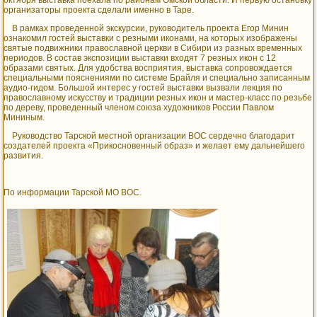
октября выставка поехала по районам Омской области. И первую остановку
организаторы проекта сделали именно в Таре.
В рамках проведенной экскурсии, руководитель проекта Егор Минин
ознакомил гостей выставки с резными иконами, на которых изображены
святые подвижники православной церкви в Сибири из разных временных
периодов. В состав экспозиции выставки входят 7 резных икон с 12
образами святых. Для удобства восприятия, выставка сопровождается
специальными пояснениями по системе Брайля и специально записанным
аудио-гидом. Большой интерес у гостей выставки вызвали лекция по
православному искусству и традиции резных икон и мастер-класс по резьбе
по дереву, проведенный членом союза художников России Павлом
Мининым.
Руководство Тарской местной организации ВОС сердечно благодарит
создателей проекта «Прикосновенный образ» и желает ему дальнейшего
развития.
По информации Тарской МО ВОС.