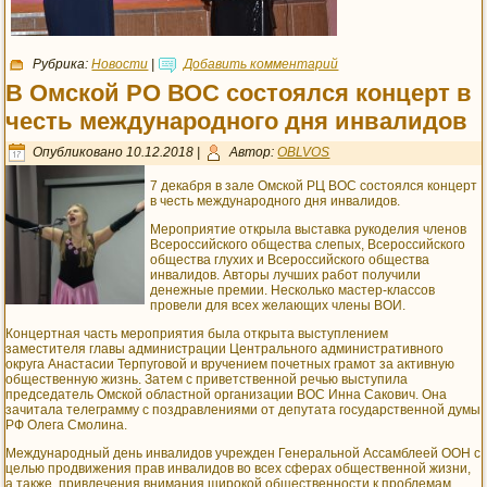
Рубрика:
Новости
|
Добавить комментарий
В Омской РО ВОС состоялся концерт в
честь международного дня инвалидов
Опубликовано
10.12.2018
|
Автор:
OBLVOS
7 декабря в зале Омской РЦ ВОС состоялся концерт
в честь международного дня инвалидов.
Мероприятие открыла выставка рукоделия членов
Всероссийского общества слепых, Всероссийского
общества глухих и Всероссийского общества
инвалидов. Авторы лучших работ получили
денежные премии. Несколько мастер-классов
провели для всех желающих члены ВОИ.
Концертная часть мероприятия была открыта выступлением
заместителя главы администрации Центрального административного
округа Анастасии Терпуговой и вручением почетных грамот за активную
общественную жизнь. Затем с приветственной речью выступила
председатель Омской областной организации ВОС Инна Сакович. Она
зачитала телеграмму с поздравлениями от депутата государственной думы
РФ Олега Смолина.
Международный день инвалидов учрежден Генеральной Ассамблеей ООН с
целью продвижения прав инвалидов во всех сферах общественной жизни,
а также, привлечения внимания широкой общественности к проблемам