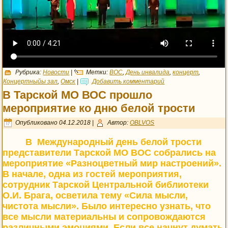
Рубрика:
Новости
|
Метки:
ВОС
,
День инвалида
,
концерт
,
Концертныйы зал
,
Омск
|
Добавить комментарий
В Тарской МО ВОС прошло
мероприятие ко дню белой трости
Опубликовано
04.12.2018
|
Автор:
OBLVOS
В Международный день белой трости
представители Тарской МО ВОС собрались на
мероприятие «Разноцветный мир настроений».
В начале, одна из гостей мероприятия,
сотрудник Тарской Центральной библиотеки
О.И. Брага, осветила тему «Сила мысли,
чистота мысли». Было интересно узнать, что
все мысли материальны и сопровождаются
различными эмоциями. Если все начнут думать