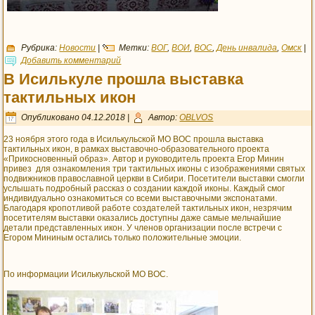
Рубрика:
Новости
|
Метки:
ВОГ
,
ВОИ
,
ВОС
,
День инвалида
,
Омск
|
Добавить комментарий
В Исилькуле прошла выставка
тактильных икон
Опубликовано
04.12.2018
|
Автор:
OBLVOS
23 ноября этого года в Исилькульской МО ВОС прошла выставка
тактильных икон, в рамках выставочно-образовательного проекта
«Прикосновенный образ». Автор и руководитель проекта Егор Минин
привез для ознакомления три тактильных иконы с изображениями святых
подвижников православной церкви в Сибири. Посетители выставки смогли
услышать подробный рассказ о создании каждой иконы. Каждый смог
индивидуально ознакомиться со всеми выставочными экспонатами.
Благодаря кропотливой работе создателей тактильных икон, незрячим
посетителям выставки оказались доступны даже самые мельчайшие
детали представленных икон. У членов организации после встречи с
Егором Мининым остались только положительные эмоции.
По информации Исилькульской МО ВОС.