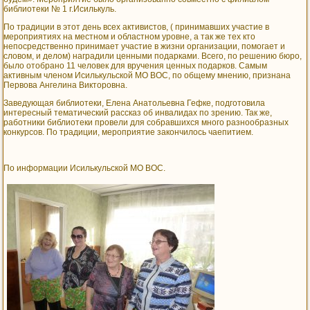
библиотеки № 1 г.Исилькуль.
По традиции в этот день всех активистов, ( принимавших участие в
мероприятиях на местном и областном уровне, а так же тех кто
непосредственно принимает участие в жизни организации, помогает и
словом, и делом) наградили ценными подарками. Всего, по решению бюро,
было отобрано 11 человек для вручения ценных подарков. Самым
активным членом Исилькульской МО ВОС, по общему мнению, признана
Первова Ангелина Викторовна.
Заведующая библиотеки, Елена Анатольевна Гефке, подготовила
интересный тематический рассказ об инвалидах по зрению. Так же,
работники библиотеки провели для собравшихся много разнообразных
конкурсов. По традиции, мероприятие закончилось чаепитием.
По информации Исилькульской МО ВОС.