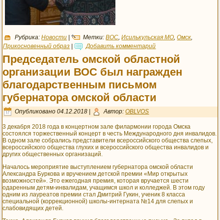
Рубрика:
Новости
|
Метки:
ВОС
,
Исилькульская МО
,
Омск
,
Прикосновенный образ
|
Добавить комментарий
Председатель омской областной
организации ВОС был награжден
благодарственным письмом
губернатора омской области
Опубликовано
04.12.2018
|
Автор:
OBLVOS
3 декабря 2018 года в концертном зале филармонии города Омска
состоялся торжественный концерт в честь Международного дня инвалидов.
В одном зале собрались представители всероссийского общества слепых,
всероссийского общества глухих и всероссийского общества инвалидов и
других общественных организаций.
Началось мероприятие выступлением губернатора омской области
Александра Буркова и вручением детской премии «Мир открытых
возможностей». Это ежегодная премия, которая вручается шести
одаренным детям-инвалидам, учащимся школ и колледжей. В этом году
одним из лауреатов премии стал Дмитрий Гукин, ученик 8 класса
специальной (коррекционной) школы-интерната №14 для слепых и
слабовидящих детей.