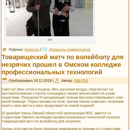
rpt
Рубрика:
Новости
|
Добавить комментарий
Товарищеский матч по волейболу для
незрячих прошел в Омском колледже
профессиональных технологий
Опубликовано
24.12.2018
|
Автор:
OBLVOS
Свисток! Звон сетки и подача. Мяч, рассекая воздух, перелетает на
противоположную сторону площадки и звонко впечатывается в руки
защитника. Передача! И нападающий точным броском отвоевывает очко
своей команде. Перестановка на поле: зрячие игроки помогают незрячим
занять свои места и игра продолжается новой подачей!
20 декабря члены Омской областной организации ВОС, вместе со
студентами Омского колледжа профессиональных технологий сыграли
товарищеский матч по волейболу для незрячих.
Целью этого матча было общение инвалидов по зрению со студентами-