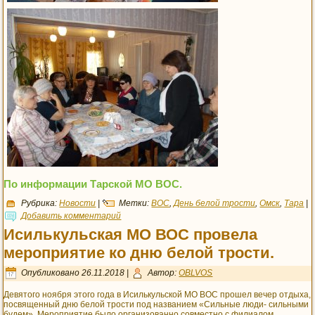
По информации Тарской МО ВОС.
Рубрика:
Новости
|
Метки:
ВОС
,
День белой трости
,
Омск
,
Тара
|
Добавить комментарий
Исилькульская МО ВОС провела
мероприятие ко дню белой трости.
Опубликовано
26.11.2018
|
Автор:
OBLVOS
Девятого ноября этого года в Исилькульской МО ВОС прошел вечер отдыха,
посвященный дню белой трости под названием «Сильные люди- сильными
будем». Мероприятие было организованно совместно с филиалом