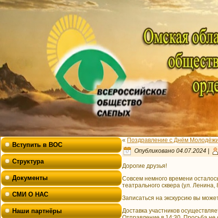
«
Поздравление с Днём Молодёжи
Вступить в ВОС
Опубликовано
04.07.2024
|
Структура
Дорогие друзья!
Документы
Совсем немного времени осталось
театрального сквера (ул. Ленина,
СМИ О НАС
Записаться на экскурсию вы може
Наши партнёры
Доставка участников осуществляет
Отправление в 14:30. Просьба не