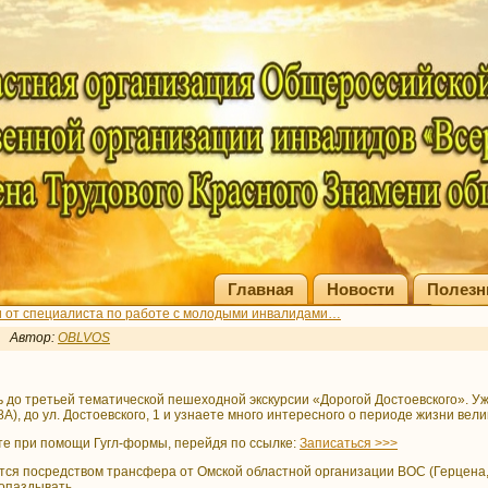
Главная
Новости
Полезн
 от специалиста по работе с молодыми инвалидами…
Автор:
OBLVOS
 до третьей тематической пешеходной экскурсии «Дорогой Достоевского». Уже
 8А), до ул. Достоевского, 1 и узнаете много интересного о периоде жизни ве
те при помощи Гугл-формы, перейдя по ссылке:
Записаться >>>
ся посредством трансфера от Омской областной организации ВОС (Герцена, 26
 опаздывать.