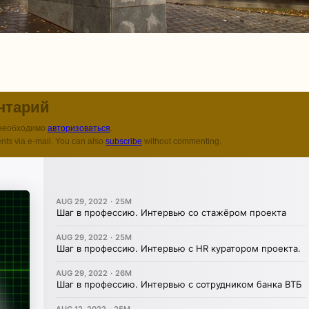
нтарий
 необходимо
авторизоваться
.
nts via e-mail. You can also
subscribe
without commenting.