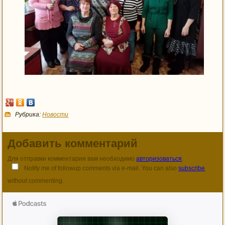
Рубрика:
Новости
Добавить комментарий
Для отправки комментария вам необходимо
авторизоваться
.
Notify me of followup comments via e-mail. You can also
subscribe
without commenting.