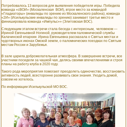
Потребовалось 13 вопросов для выявления победителя игры. Победила
команда «сВОИ» (Москаленская ВОИ), втрое место за командой
«Гладиаторы» (инвалиды по зрению из Москаленского района), команда
«2И» (Исилькульские инвалиды по зрению) занимает третье место и
финишировала команда «Импульс»» (Элитовская ВОС).
Следующим этапом встречи стала беседа с интересным, человеком —
Ириной Евгеньевной Ногиной, руководителем паломнической службы
Калачинской епархии. Ирина Евгеньевна рассказала о Святых местах и
чудотворных иконах Омской земли, о паломнических поездках по Святым
местам России и Зарубежья.
В зале царила доброжелательная атмосфера. В завершение встречи, все
участники посидели за чашкой чая, делясь своими впечатлениями и строя
планы на работу клуба в 2020 году.
Такого рода мероприятия помогают преодолеть одиночество, восстановить
активность людей, всесторонне развивать свои знания. Уходить домой,
совсем не хотелось.
По информации Исилькульской МО ВОС.