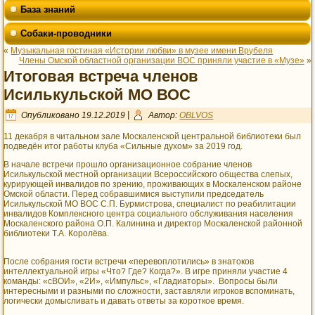
База знаний
Собаки-проводники
«
Музыкальная гостиная «Истории любви» в музее имени Врубеля
Члены Омской областной организации ВОС приняли участие в «Музе»
»
Итоговая встреча членов
Исилькульской МО ВОС
Опубликовано
19.12.2019
|
Автор:
OBLVOS
11 декабря в читальном зале Москаленской центральной библиотеки был
подведён итог работы клуба «Сильные духом» за 2019 год.
В начале встречи прошло организационное собрание членов
Исилькульской местной организации Всероссийского общества слепых,
курирующей инвалидов по зрению, проживающих в Москаленском районе
Омской области. Перед собравшимися выступили председатель
Исилькульской МО ВОС С.П. Бурмистрова, специалист по реабилитации
инвалидов Комплексного центра социального обслуживания населения
Москаленского района О.П. Калинина и директор Москаленской районной
библиотеки Т.А. Королёва.
После собрания гости встречи «перевоплотились» в знатоков
интеллектуальной игры «Что? Где? Когда?». В игре приняли участие 4
команды: «сВОИ», «2И», «Импульс», «Гладиаторы». Вопросы были
интересными и разными по сложности, заставляли игроков вспоминать,
логически домысливать и давать ответы за короткое время.