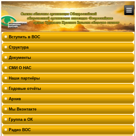
Вступить в ВОС
Структура
Документы
СМИ О НАС
Наши партнёры
Годовые отчёты
Архив
Мы Вконтакте
Группа в ОК
Радио ВОС