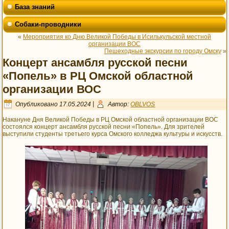
База знаний
Собаки-проводники
«
Мероприятия ко Дню Великой Победы в Исилькульской местной
организации ВОС
Пешеходные экскурсии по городу Омску
»
Концерт ансамбля русской песни
«Попель» в РЦ Омской областной
организации ВОС
Опубликовано
17.05.2024
|
Автор:
OBLVOS
Накануне Дня Великой Победы в РЦ Омской областной организации ВОС
состоялся концерт ансамбля русской песни «Попель». Для зрителей
выступили студенты третьего курса Омского колледжа культуры и искусств.