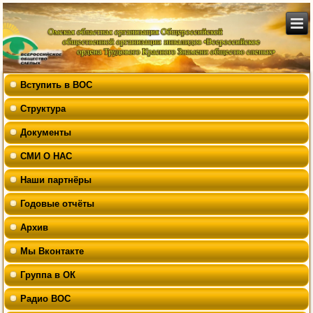
Вступить в ВОС
Структура
Документы
СМИ О НАС
Наши партнёры
Годовые отчёты
Архив
Мы Вконтакте
Группа в ОК
Радио ВОС