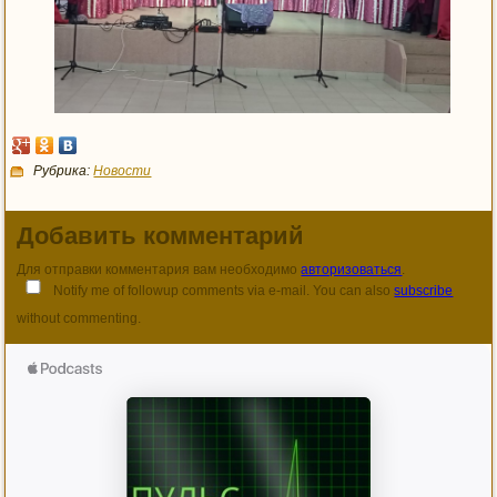
Рубрика:
Новости
Добавить комментарий
Для отправки комментария вам необходимо
авторизоваться
.
Notify me of followup comments via e-mail. You can also
subscribe
without commenting.