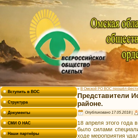
«
В Омской РО ВОС прошёл фести
Вступить в ВОС
Представители И
Структура
районе.
Документы
Опубликовано
17.05.2018
|
18 апреля этого года 
СМИ О НАС
было силами специали
Наши партнёры
ходе мероприятия уда