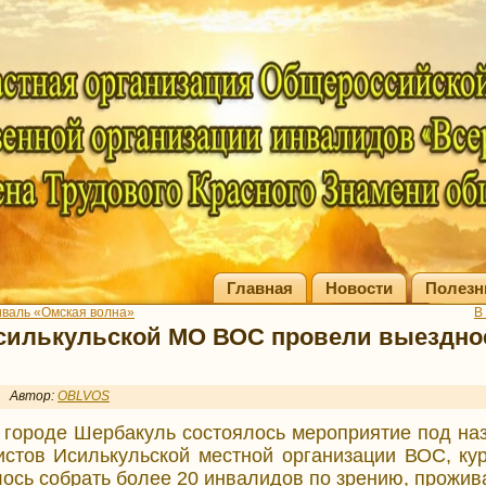
Главная
Новости
Полезн
валь «Омская волна»
В
силькульской МО ВОС провели выездно
Автор:
OBLVOS
в городе Шербакуль состоялось мероприятие под на
стов Исилькульской местной организации ВОС, ку
лось собрать более 20 инвалидов по зрению, прожи