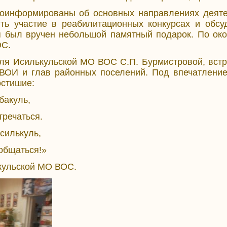
оинформированы об основных направлениях деяте
ть участие в реабилитационных конкурсах и обс
я был вручен небольшой памятный подарок. По око
ОС.
ля Исилькульской МО ВОС С.П. Бурмистровой, встр
ВОИ и глав районных поселений. Под впечатление
остишие:
бакуль,
тречаться.
силькуль,
общаться!»
кульской МО ВОС.