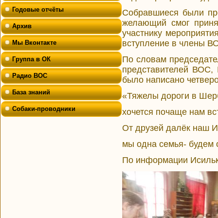
Годовые отчёты
Собравшиеся были пр
желающий смог приня
Архив
участнику мероприяти
вступление в члены В
Мы Вконтакте
По словам председате
Группа в ОК
представителей ВОС, 
Радио ВОС
было написано четвер
База знаний
«Тяжелы дороги в Шер
Собаки-проводники
хочется почаще нам вс
От друзей далёк наш И
мы одна семья- будем 
По информации Исиль