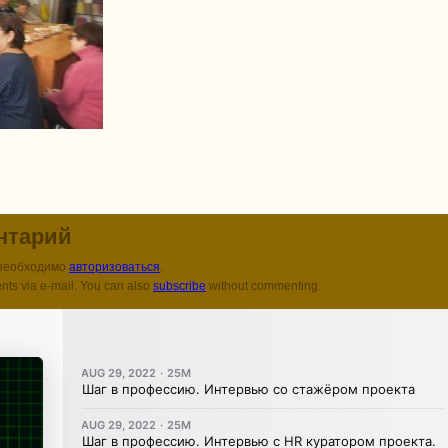
нтарий
 необходимо
авторизоваться
.
nts via e-mail. You can also
subscribe
without commenting.