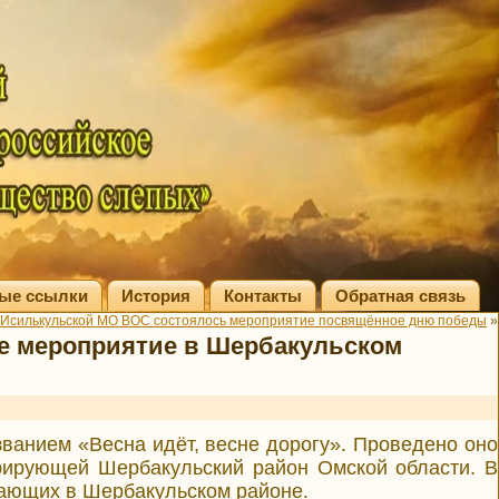
ые ссылки
История
Контакты
Обратная связь
 Исилькульской МО ВОС состоялось мероприятие посвящённое дню победы
»
е мероприятие в Шербакульском
званием «Весна идёт, весне дорогу». Проведено оно
рирующей Шербакульский район Омской области. В
вающих в Шербакульском районе.