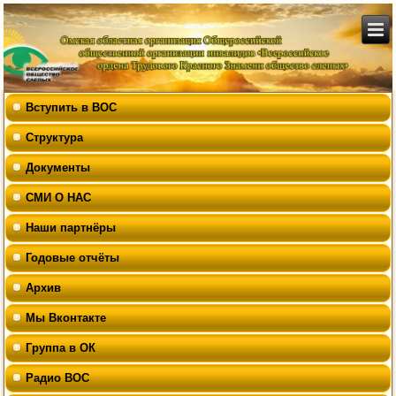
Вступить в ВОС
Структура
Документы
СМИ О НАС
Наши партнёры
Годовые отчёты
Архив
Мы Вконтакте
Группа в ОК
Радио ВОС