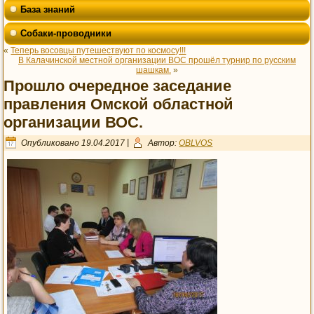
База знаний
Собаки-проводники
«
Теперь восовцы путешествуют по космосу!!!
В Калачинской местной организации ВОС прошёл турнир по русским
шашкам.
»
Прошло очередное заседание
правления Омской областной
организации ВОС.
Опубликовано
19.04.2017
|
Автор:
OBLVOS