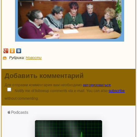
Рубрика:
Новости
Добавить комментарий
Для отправки комментария вам необходимо
авторизоваться
.
Notify me of followup comments via e-mail. You can also
subscribe
without commenting.