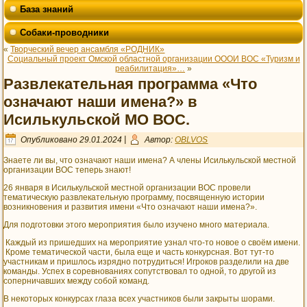
База знаний
Собаки-проводники
«
Творческий вечер ансамбля «РОДНИК»
Социальный проект Омской областной организации ОООИ ВОС «Туризм и
реабилитация»…
»
Развлекательная программа «Что
означают наши имена?» в
Исилькульской МО ВОС.
Опубликовано
29.01.2024
|
Автор:
OBLVOS
Знаете ли вы, что означают наши имена? А члены Исилькульской местной
организации ВОС теперь знают!
26 января в Исилькульской местной организации ВОС провели
тематическую развлекательную программу, посвященную истории
возникновения и развития имени «Что означают наши имена?».
Для подготовки этого мероприятия было изучено много материала.
Каждый из пришедших на мероприятие узнал что-то новое о своём имени.
Кроме тематической части, была еще и часть конкурсная. Вот тут-то
участникам и пришлось изрядно потрудиться! Игроков разделили на две
команды. Успех в соревнованиях сопутствовал то одной, то другой из
соперничавших между собой команд.
В некоторых конкурсах глаза всех участников были закрыты шорами.