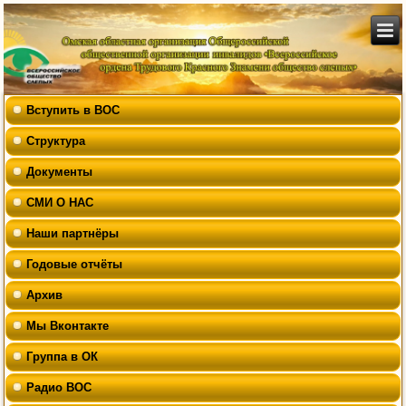
Вступить в ВОС
Структура
Документы
СМИ О НАС
Наши партнёры
Годовые отчёты
Архив
Мы Вконтакте
Группа в ОК
Радио ВОС