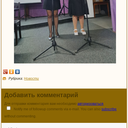
Рубрика:
Новости
Добавить комментарий
Для отправки комментария вам необходимо
авторизоваться
.
Notify me of followup comments via e-mail. You can also
subscribe
without commenting.