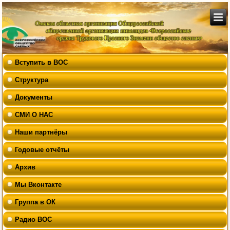
Вступить в ВОС
Структура
Документы
СМИ О НАС
Наши партнёры
Годовые отчёты
Архив
Мы Вконтакте
Группа в ОК
Радио ВОС