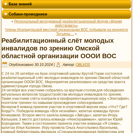
База знаний
Собаки-проводники
«
Региональный молодежный реабилитационный форум «Время
действовать»
Члены Исилькульской местной организации ВОС побывали на концерте
Татьяны…
»
Реабилитационный слёт молодых
инвалидов по зрению Омской
областной организации ОООИ ВОС
Опубликовано
30.10.2024
|
Автор:
OBLVOS
С 24 по 26 октября на базе спортивной школы Крутой Горки состоялся
реабилитационный слёт молодых инвалидов по зрению Омской областной
организации ОООИ ВОС. Мероприятие реализовано на средства гранта
администрации города Омска.
24 октября все участники собрались за круглым столом для обсуждения
актуальных вопросов трудоустройства молодых инвалидов по зрению.
Также участники слёта поиграли в профориентационную игру «Эпитафия»,
посетили тренинг по навыкам прохождения собеседования.
Вечером 6 команд приняли участие в спортивной версии игры «Что? Где?
Когда?». Победила команда «Все незнайки», капитан команды Арсен
Кочишвили. Второе место заняла команда «Звёзды», капитан Игорь
Капышев. 3 место досталось команде «Неисправимые», капитан Юрий
Бородихин. Также в состязаниях приняла участие команда «Я слива»,
капитан Илья Калинин. Игру провела Ольга Анатольевна Васильева,
главный библиотекарь филиала «Специализированная библиотека для