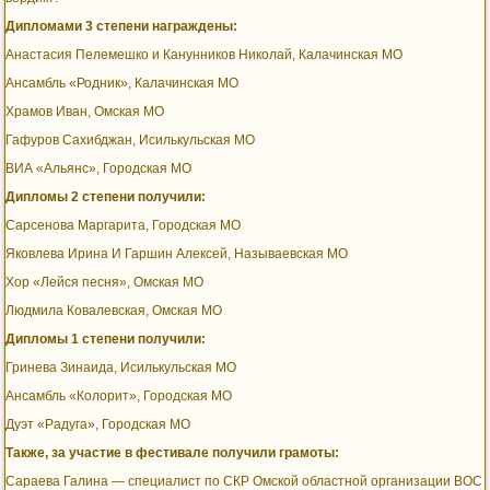
Дипломами 3 степени награждены:
Анастасия Пелемешко и Канунников Николай, Калачинская МО
Ансамбль «Родник», Калачинская МО
Храмов Иван, Омская МО
Гафуров Сахибджан, Исилькульская МО
ВИА «Альянс», Городская МО
Дипломы 2 степени получили:
Сарсенова Маргарита, Городская МО
Яковлева Ирина И Гаршин Алексей, Называевская МО
Хор «Лейся песня», Омская МО
Людмила Ковалевская, Омская МО
Дипломы 1 степени получили:
Гринева Зинаида, Исилькульская МО
Ансамбль «Колорит», Городская МО
Дуэт «Радуга», Городская МО
Также, за участие в фестивале получили грамоты:
Сараева Галина — специалист по СКР Омской областной организации ВОС