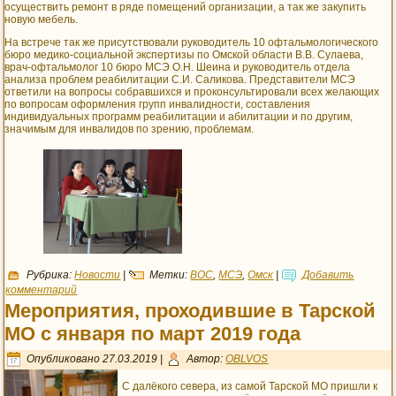
осуществить ремонт в ряде помещений организации, а так же закупить
новую мебель.
На встрече так же присутствовали руководитель 10 офтальмологического
бюро медико-социальной экспертизы по Омской области В.В. Сулаева,
врач-офтальмолог 10 бюро МСЭ О.Н. Шеина и руководитель отдела
анализа проблем реабилитации С.И. Саликова. Представители МСЭ
ответили на вопросы собравшихся и проконсультировали всех желающих
по вопросам оформления групп инвалидности, составления
индивидуальных программ реабилитации и абилитации и по другим,
значимым для инвалидов по зрению, проблемам.
Рубрика:
Новости
|
Метки:
ВОС
,
МСЭ
,
Омск
|
Добавить
комментарий
Мероприятия, проходившие в Тарской
МО с января по март 2019 года
Опубликовано
27.03.2019
|
Автор:
OBLVOS
С далёкого севера, из самой Тарской МО пришли к