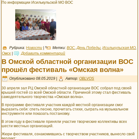
По информации Исилькульской МО ВОС
Рубрика:
Новости
|
Метки:
ВОС
,
День Победы
,
Исилькульская МО
,
Омск
|
Добавить комментарий
В Омской областной организации ВОС
прошёл фестиваль «Омская волна»
Опубликовано
08.05.2019
|
Автор:
OBLVOS
30 апреля зал РЦ Омской областной организации ВОС собрал под своей
крышей гостей со всей Омской области. Причиной этому стал фестиваль
самодеятельного творчества «Омская волна».
В программе фестиваля участник каждой местной организации смог
выразить себя: спеть песню, прочитать стихи, сыграть на музыкальном
инструменте или показать постановку.
В этом году в фестивале приняли участие творческие коллективы всех
шести местных организаций.
Жюри фестиваля, ознакомившись с творчеством участников, вынесло свой
вердикт: