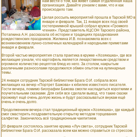
нам вести о том, как живёт самая отдалённая наша
организация. Давайте узнаем с вами, что и как
происходило там.
Целая россыпь мероприятий прошла в Тарской МО в
январе и феврале. Так, 11 января всех под своей
гостеприимной крышей собрал кружок «Громкого
чтения». Представитель КЦСОН Тарского района,
Потапкина А.Н. рассказала об истории и традициях празднования
рождественских праздников. Жилкина И.В. познакомила всех с
возникновением лунно-солнечных календарей и народными приметами
января и февраля.
Второй частью мероприятия стала практика в кружке «Хозяюшка», где все
желающие узнали, что картофель является лекарственным средством и
огромное количество рецептов блюд из него. За столом, накрытым
различными разносолами продолжился обмен опытом на кулинарные
темы.
24 января сотрудник Тарской библиотеки Брага О.И. собрала всех
желающих на вечер «Портрет Бажова» к юбилею известного писателя.
Гости вечера, помимо биографии Бажова смогли насладиться короткими и
поучительными сказками. Для себя все сделали вывод, что такие сказки
проживут ещё очень долгую жизнь и будут рассказываться внукам ещё
очень и очень долго.
Продолжением вечера стал традиционный кружок «Хозяюшка», где каждый
смог смастерить поздравительную открытку методом торцевания
салфетки. Закончилось всё традиционным чаепитием.
20 февраля состоялось занятие кружка «Луч света», сотрудник Тарской
библиотеки Брага О.И. рассказала всем как можно справиться со стрессом.