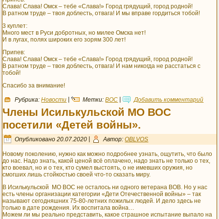
Слава! Слава! Омск – тебе «Слава!» Город грядущий, город родной!
В ратном труде – твоя доблесть, отвага! И мы вправе гордиться тобой!
3 куплет:
Много мест в Руси добротных, но милее Омска нет!
И в лугах, полях широких его зорям 300 лет!
Припев:
Слава! Слава! Омск – тебе «Слава!» Город грядущий, город родной!
В ратном труде – твоя доблесть, отвага! И нам никогда не расстаться с
тобой!
Спасибо за внимание!
Рубрика:
Новости
|
Метки:
ВОС
|
Добавить комментарий
Члены Исилькульской МО ВОС
посетили «Детей войны».
Опубликовано
20.07.2020
|
Автор:
OBLVOS
Новому поколению, нужно как можно подробнее узнать, ощутить, что было
до нас. Надо знать, какой ценой всё оплачено, надо знать не только о тех,
кто воевал, но и о тех, кто сумел выстоять, о не имевших оружия, но
смогших лишь стойкостью своей что-то сказать миру.
В Исилькульской МО ВОС не осталось ни одного ветерана ВОВ. Но у нас
есть члены организации категории «Дети Отечественной войны» – так
называют сегодняшних 75-80-летних пожилых людей. И дело здесь не
только в дате рождения. Их воспитала война…
Можем ли мы реально представить, какое страшное испытание выпало на