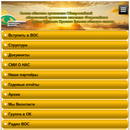
Вступить в ВОС
Структура
Документы
СМИ О НАС
Наши партнёры
Годовые отчёты
Архив
Мы Вконтакте
Группа в ОК
Радио ВОС