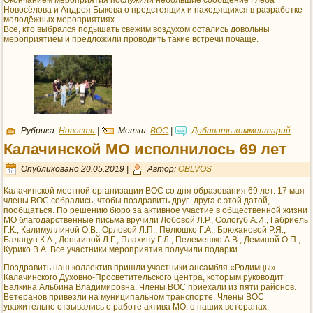
Окончанием мероприятия послужили небольшие сообщение Глеба
Новосёлова и Андрея Быкова о предстоящих и находящихся в разработке
молодёжных мероприятиях.
Все, кто выбрался подышать свежим воздухом остались довольны
мероприятием и предложили проводить такие встречи почаще.
Рубрика:
Новости
|
Метки:
ВОС
|
Добавить комментарий
Калачинской МО исполнилось 69 лет
Опубликовано
20.05.2019
|
Автор:
OBLVOS
Калачинской местной организации ВОС со дня образования 69 лет. 17 мая
члены ВОС собрались, чтобы поздравить друг- друга с этой датой,
пообщаться. По решению бюро за активное участие в общественной жизни
МО благодарственные письма вручили Лобовой Л.Р., Сологуб А.И., Габриель
Г.К., Калимуллиной О.В., Орловой Л.П., Пелюшко Г.А., Брюхановой Р.Я.,
Балацун К.А., Деньгиной Л.Г., Плахину Г.Л., Пелемешко А.В., Деминой О.П.,
Курико В.А. Все участники мероприятия получили подарки.
Поздравить наш коллектив пришли участники ансамбля «Родимцы»
Калачинского Духовно-Просветительского центра, которым руководит
Балкина Альбина Владимировна. Члены ВОС приехали из пяти районов.
Ветеранов привезли на муниципальном транспорте. Члены ВОС
уважительно отзывались о работе актива МО, о наших ветеранах.