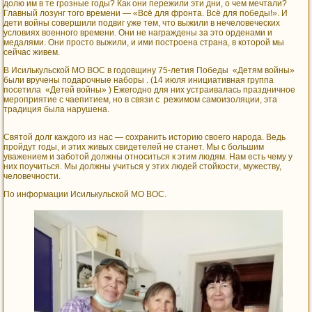
долю им в те грозные годы? Как они пережили эти дни, о чем мечтали?
Главный лозунг того времени — «Всё для фронта. Всё для победы!». И
дети войны совершили подвиг уже тем, что выжили в нечеловеческих
условиях военного времени. Они не награждены за это орденами и
медалями. Они просто выжили, и ими построена страна, в которой мы
сейчас живем.
В Исилькульской МО ВОС в годовщину 75-летия Победы «Детям войны»
были вручены подарочные наборы . (14 июля инициативная группа
посетила «Детей войны» ) Ежегодно для них устраивалась праздничное
мероприятие с чаепитием, но в связи с режимом самоизоляции, эта
традиция была нарушена.
Святой долг каждого из нас — сохранить историю своего народа. Ведь
пройдут годы, и этих живых свидетелей не станет. Мы с большим
уважением и заботой должны относиться к этим людям. Нам есть чему у
них поучиться. Мы должны учиться у этих людей стойкости, мужеству,
человечности.
По информации Исилькульской МО ВОС.