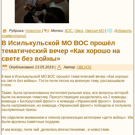
Рубрика:
Новости
|
Метки:
ВОС
,
Омск
,
Омская МО
|
Добавить
комментарий
В Исилькульской МО ВОС прошёл
тематический вечер «Как хорошо на
свете без войны»
Опубликовано
13.05.2019
|
Автор:
OBLVOS
8 мая в Исилькульской МО ВОС прошёл тематический вечер «Как хорошо
на свете без войны». Гости пели песни на военную тему, рассказывали
стихи .
Также, была организованна интеллектуальная игра, все вопросы которой
были на военную тематику. Присутствующие разделились на 2 команды.:
команда « Белорусский фронт» и команда «Украинский фронт». Борьба
была напряжённая, но команда «Украинский фронт» победила и получила
заслуженные призы.
Не обделили вниманием и членов организации категории «дети войны». Им
были вручены памятные подарки.
И как всегда, пили чай ,делились впечатлениями , и новостями.