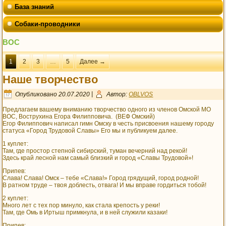
База знаний
Собаки-проводники
ВОС
1
2
3
…
5
Далее →
Наше творчество
Опубликовано
20.07.2020
|
Автор:
OBLVOS
Предлагаем вашему вниманию творчество одного из членов Омской МО
ВОС, Вострухина Егора Филипповича. (ВЕФ Омский)
Егор Филиппович написал гимн Омску в честь присвоения нашему городу
статуса «Город Трудовой Славы» Его мы и публикуем далее.
1 куплет:
Там, где простор степной сибирский, туман вечерний над рекой!
Здесь край лесной нам самый близкий и город «Славы Трудовой»!
Припев:
Слава! Слава! Омск – тебе «Слава!» Город грядущий, город родной!
В ратном труде – твоя доблесть, отвага! И мы вправе гордиться тобой!
2 куплет:
Много лет с тех пор минуло, как стала крепость у реки!
Там, где Омь в Иртыш примкнула, и в ней служили казаки!
Припев: