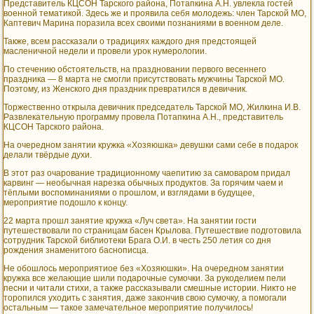
Представитель КЦСОН Тарского района, Потапкина А.Н. увлекла гостей
военной тематикой. Здесь же и проявила себя молодежь: член Тарской МО,
Каптевич Марина поразила всех своими познаниями в военном деле.
Также, всем рассказали о традициях каждого дня предстоящей
масленичной недели и провели урок нумерологии.
По стечению обстоятельств, на праздновании первого весеннего
праздника — 8 марта не смогли присутствовать мужчины Тарской МО.
Поэтому, из Женского дня праздник превратился в девичник.
Торжественно открыла девичник председатель Тарской МО, Жилкина И.В.
Развлекательную программу провела Потапкина А.Н., представитель
КЦСОН Тарского района.
На очередном занятии кружка «Хозяюшка» девушки сами себе в подарок
делали твёрдые духи.
В этот раз очарование традиционному чаепитию за самоваром придал
карвинг — необычная нарезка обычных продуктов. За горячим чаем и
тёплыми воспоминаниями о прошлом, и взглядами в будущее,
мероприятие подошло к концу.
22 марта прошл занятие кружка «Луч света». На занятии гости
путешествовали по страницам басен Крылова. Путешествие подготовила
сотрудник Тарской библиотеки Брага О.И. в честь 250 летия со дня
рождения знаменитого баснописца.
Не обошлось мероприятиое без «Хозяюшки». На очередном занятии
кружка все желающие шили подарочные сумочки. За рукоделием пели
песни и читали стихи, а также рассказывали смешные истории. Никто не
торопился уходить с занятия, даже закончив свою сумочку, а помогали
остальным — такое замечательное мероприятие получилось!