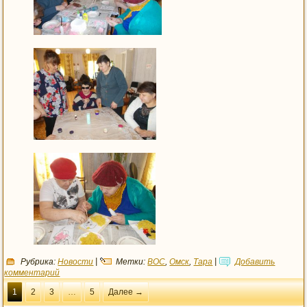
Рубрика:
Новости
|
Метки:
ВОС
,
Омск
,
Тара
|
Добавить
комментарий
1
2
3
…
5
Далее →