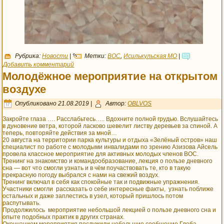
Рубрика:
Новости
|
Метки:
ВОС
,
Исилькульская МО
|
Добавить комментарий
Молодёжное мероприятие на открытом
воздухе
Опубликовано
21.08.2019
|
Автор:
OBLVOS
Закройте глаза …. Расслабьтесь….. Вдохните полной грудью. Вслушайтесь
в дуновение ветра, которой ласково шевелит листву деревьев за спиной. А
теперь, повторяйте действия за мной…
20 августа на территории парка культуры и отдыха «Зелёный остров» наш
специалист по работе с молодыми инвалидами по зрению Азизова Айсель
провела классное мероприятие для активных молодых членов ВОС.
Тренинг на знакомство и командообразование, лекция о пользе дневного
сна — вот что смогли узнать и в чём поучаствовать те, кто в такую
прекрасную погоду выбрался с нами на свежий воздух.
Тренинг включал в себя как спокойные так и подвижные упражнения.
Участники смогли рассказать о себе интересные факты, узнать поближе
остальных и даже заплестись в узел, который пришлось потом
распутывать.
Продолжилось мероприятие небольшой лекцией о пользе дневного сна и
опыте подобных практик в других странах.