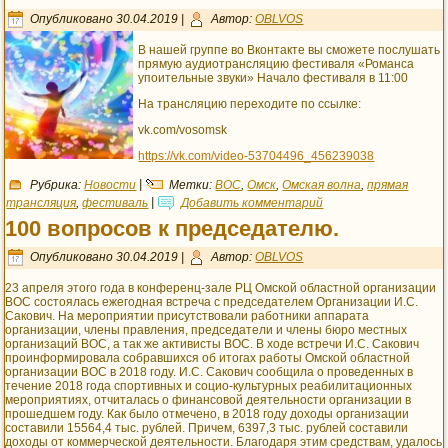
Опубликовано
30.04.2019
|
Автор:
OBLVOS
В нашей группе во Вконтакте вы сможете послушать
прямую аудиотрансляцию фестиваля «Романса
упоительные звуки» Начало фестиваля в 11:00
На трансляцию переходите по ссылке:
vk.com/vosomsk
https://vk.com/video-53704496_456239038
Рубрика:
Новости
|
Метки:
ВОС
,
Омск
,
Омская волна
,
прямая
трансляция
,
фестиваль
|
Добавить комментарий
100 вопросов к председателю.
Опубликовано
30.04.2019
|
Автор:
OBLVOS
23 апреля этого года в конференц-зале РЦ Омской областной организации
ВОС состоялась ежегодная встреча с председателем Организации И.С.
Сакович. На мероприятии присутствовали работники аппарата
организации, члены правления, председатели и члены бюро местных
организаций ВОС, а так же активисты ВОС. В ходе встречи И.С. Сакович
проинформировала собравшихся об итогах работы Омской областной
организации ВОС в 2018 году. И.С. Сакович сообщила о проведенных в
течение 2018 года спортивных и социо-культурных реабилитационных
мероприятиях, отчиталась о финансовой деятельности организации в
прошедшем году. Как было отмечено, в 2018 году доходы организации
составили 15564,4 тыс. рублей. Причем, 6397,3 тыс. рублей составили
доходы от коммерческой деятельности. Благодаря этим средствам, удалось