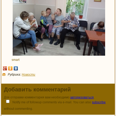
smart
Рубрика:
Новости
Добавить комментарий
Для отправки комментария вам необходимо
авторизоваться
.
Notify me of followup comments via e-mail. You can also
subscribe
without commenting.