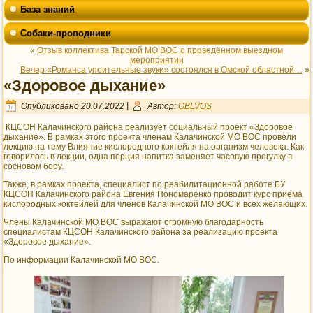
База знаний
Собаки-проводники
«
Отзыв коллектива Тарской МО ВОС о проведённом выездном
мероприятии
Вечер «Романса упоительные звуки» состоялся в Омской областной…
»
«Здоровое дыхание»
Опубликовано
20.07.2022
|
Автор:
OBLVOS
КЦСОН Калачинского района реализует социальный проект «Здоровое
дыхание». В рамках этого проекта членам Калачинской МО ВОС провели
лекцию на тему Влияние кислородного коктейля на организм человека. Как
говорилось в лекции, одна порция напитка заменяет часовую прогулку в
сосновом бору.
Также, в рамках проекта, специалист по реабилитационной работе БУ
КЦСОН Калачинского района Евгения Пономаренко проводит курс приёма
кислородных коктейлей для членов Калачинской МО ВОС и всех желающих.
Члены Калачинской МО ВОС выражают огромную благодарность
специалистам КЦСОН Калачинского района за реализацию проекта
«Здоровое дыхание».
По информации Калачинской МО ВОС.