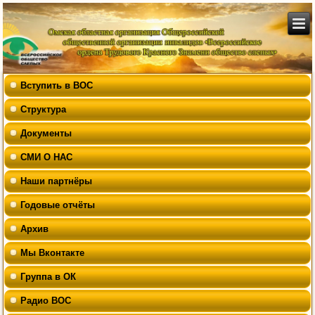
Вступить в ВОС
Структура
Документы
СМИ О НАС
Наши партнёры
Годовые отчёты
Архив
Мы Вконтакте
Группа в ОК
Радио ВОС