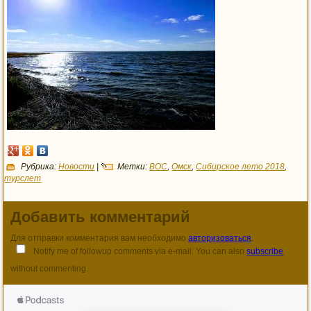
Рубрика:
Новости
|
Метки:
ВОС
,
Омск
,
Сибирское лето 2018
,
турслет
Добавить комментарий
Для отправки комментария вам необходимо
авторизоваться
.
Notify me of followup comments via e-mail. You can also
subscribe
without commenting.