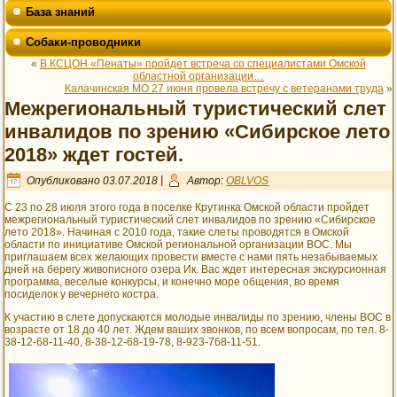
База знаний
Собаки-проводники
«
В КСЦОН «Пенаты» пройдет встреча со специалистами Омской
областной организации…
Калачинская МО 27 июня провела встречу с ветеранами труда
»
Межрегиональный туристический слет
инвалидов по зрению «Сибирское лето
2018» ждет гостей.
Опубликовано
03.07.2018
|
Автор:
OBLVOS
С 23 по 28 июля этого года в поселке Крутинка Омской области пройдет
межрегиональный туристический слет инвалидов по зрению «Сибирское
лето 2018». Начиная с 2010 года, такие слеты проводятся в Омской
области по инициативе Омской региональной организации ВОС. Мы
приглашаем всех желающих провести вместе с нами пять незабываемых
дней на берегу живописного озера Ик. Вас ждет интересная экскурсионная
программа, веселые конкурсы, и конечно море общения, во время
посиделок у вечернего костра.
К участию в слете допускаются молодые инвалиды по зрению, члены ВОС в
возрасте от 18 до 40 лет. Ждем ваших звонков, по всем вопросам, по тел. 8-
38-12-68-11-40, 8-38-12-68-19-78, 8-923-768-11-51.