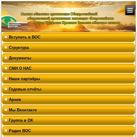
Вступить в ВОС
Структура
Документы
СМИ О НАС
Наши партнёры
Годовые отчёты
Архив
Мы Вконтакте
Группа в ОК
Радио ВОС