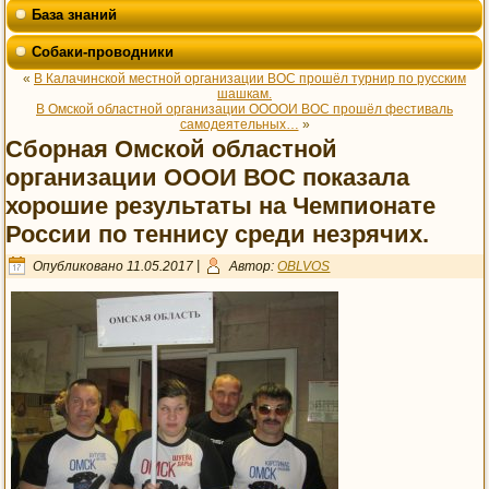
База знаний
Собаки-проводники
«
В Калачинской местной организации ВОС прошёл турнир по русским
шашкам.
В Омской областной организации ООООИ ВОС прошёл фестиваль
самодеятельных…
»
Сборная Омской областной
организации ОООИ ВОС показала
хорошие результаты на Чемпионате
России по теннису среди незрячих.
Опубликовано
11.05.2017
|
Автор:
OBLVOS