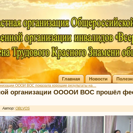
Главная
Новости
Полезн
анизации ОООИ ВОС показала хорошие результаты на…
ной организации ООООИ ВОС прошёл фе
Автор:
OBLVOS