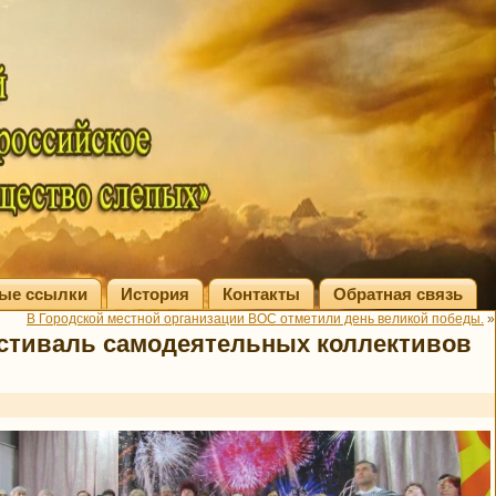
ые ссылки
История
Контакты
Обратная связь
В Городской местной организации ВОС отметили день великой победы.
»
стиваль самодеятельных коллективов