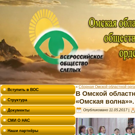
«
Сборная Омской областной орг
Вступить в ВОС
В Омской област
Структура
«Омская волна»».
Документы
Опубликовано
11.05.2017
|
СМИ О НАС
Наши партнёры