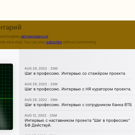
нтарий
 необходимо
авторизоваться
.
nts via e-mail. You can also
subscribe
without commenting.