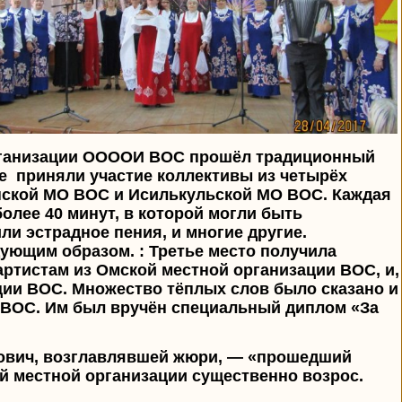
рганизации ООООИ ВОС прошёл традиционный
е приняли участие коллективы из четырёх
ской МО ВОС и Исилькульской МО ВОС. Каждая
лее 40 минут, в которой могли быть
и эстрадное пения, и многие другие.
ующим образом. : Третье место получила
ртистам из Омской местной организации ВОС, и,
ции ВОС. Множество тёплых слов было сказано и
 ВОС. Им был вручён специальный диплом «За
кович, возглавлявшей жюри, — «прошедший
й местной организации существенно возрос.