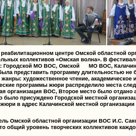
 реабилитационном центре Омской областной о
льных коллективов «Омская волна». В фестивал
й: Городской МО ВОС, Омской МО ВОС, Калачин
была представить программу длительностью не бо
жанры: художественное чтение, академическое ил
еские программы жюри распределило места след
ая организация ВОС, Второе место было отдано а
то было присуждено Городской местной организа
 жюри в адрес Калачинской местной организации
ель Омской областной организации ВОС И.С. Са
что общий уровень творческих коллективов каждо