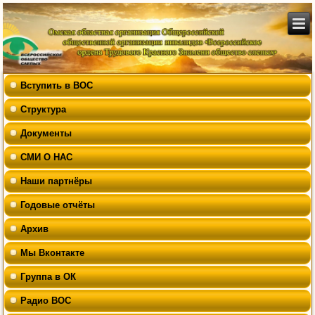
Вступить в ВОС
Структура
Документы
СМИ О НАС
Наши партнёры
Годовые отчёты
Архив
Мы Вконтакте
Группа в ОК
Радио ВОС