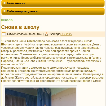
База знаний
Собаки-проводники
школа
Снова в школу
Опубликовано
20.09.2018
|
Автор:
OBLVOS
18 сентября наша #агитбригада побывала в гостях в родной школе.
Школа-интернат №14 гостеприимно встретила своих выпускников. Дети с
удовольствием слушали Глеба Новоселова, руководителя #агитбригады
который рассказал, как можно с пользой провести время в нашей
организации. О возможностях, открывающихся перед ребятами при
вступлении во Всероссийское общество слепых также рассказали Галина
Сараева, Елена Соснова и Юлия Литвиненко — руководители творческих
коллективов ВОС.
После презентации в актовом зале школы прозвучали несколько
концертных номеров. По итогам мероприятия было решено наладить
более тесное сотрудничество нашей организации и школы. #агитбригада в
действии! Ждите вестей, ведь впереди еще несколько интересных выездов.
Проект реализуется за счет средств гранта администрации города Омска.