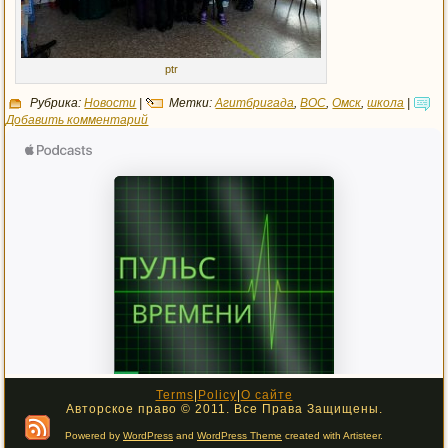
ptr
Рубрика:
Новости
|
Метки:
Агитбригада
,
ВОС
,
Омск
,
школа
|
Добавить комментарий
Terms
|
Policy
|
О сайте
Авторское право © 2011. Все Права Защищены.
Powered by
WordPress
and
WordPress Theme
created with Artisteer.