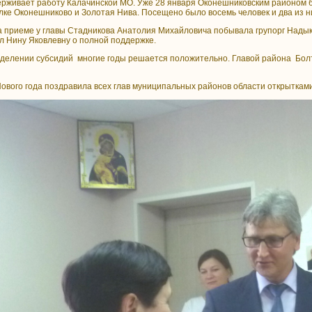
держивает работу Калачинской МО. Уже 28 января Оконешниковским районом 
лке Оконешниково и Золотая Нива. Посещено было восемь человек и два из н
е у главы Стадникова Анатолия Михайловича побывала групорг Надыкто 
л Нину Яковлевну о полной поддержке.
выделении субсидий многие годы решается положительно. Главой района Бо
года поздравила всех глав муниципальных районов области открытками с