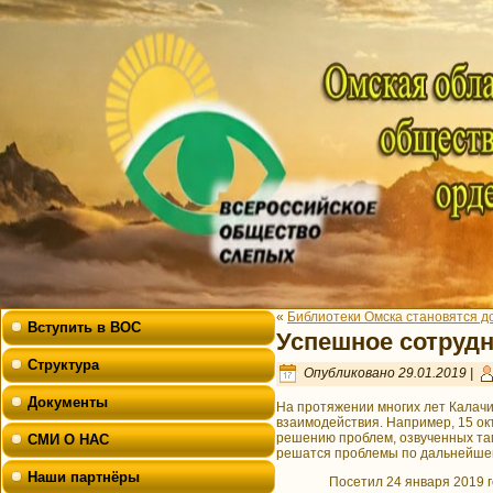
«
Библиотеки Омска становятся д
Вступить в ВОС
Успешное сотруд
Структура
Опубликовано
29.01.2019
|
Документы
На протяжении многих лет Калачи
взаимодействия. Например, 15 ок
решению проблем, озвученных там
СМИ О НАС
решатся проблемы по дальнейшем
Наши партнёры
Посетил 24 января 2019 года м