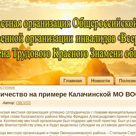
Главная
Новости
Полезн
оступнее
ничество на примере Калачинской МО В
Автор:
OBLVOS
нская местная организация успешно сотрудничала с главами муниципальных 
тября глава Калачинского района Мецлер Фридрих Александрович принял учас
. Коллективу местной организации был подарен цветной принтер. Был устан
у благоустройству улиц и и будут выделены субсидии на уставную деятельн
естную организацию и глава Оконешниковского района – Степанов Сергей 