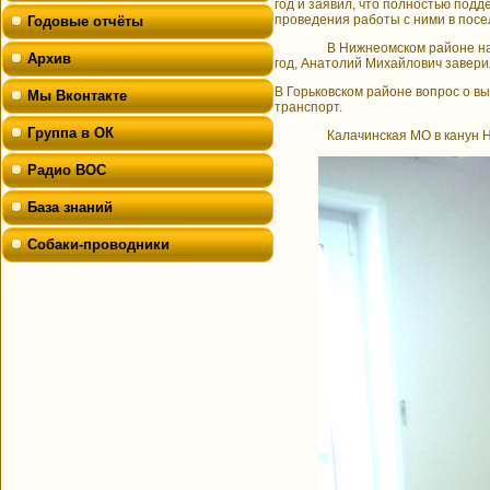
год и заявил, что полностью под
проведения работы с ними в посе
Годовые отчёты
В Нижнеомском районе на прием
Архив
год, Анатолий Михайлович завери
В Горьковском районе вопрос о 
Мы Вконтакте
транспорт.
Группа в ОК
Калачинская МО в канун Нового 
Радио ВОС
База знаний
Собаки-проводники