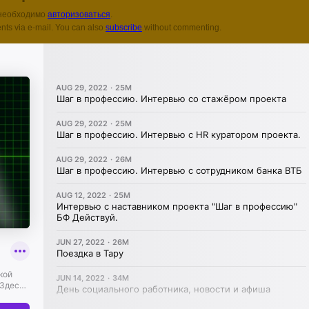
 необходимо
авторизоваться
.
nts via e-mail. You can also
subscribe
without commenting.