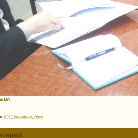
кой МО
и:
ВОС
,
Калачинск
,
Омск
нтарий